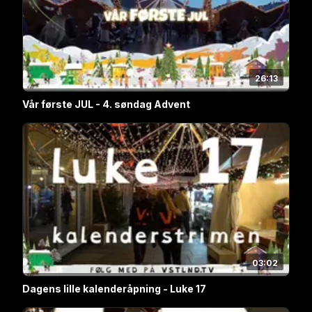
26:13
Vår første JUL - 4. søndag Advent
03:02
Dagens lille kalenderåpning - Luke 17